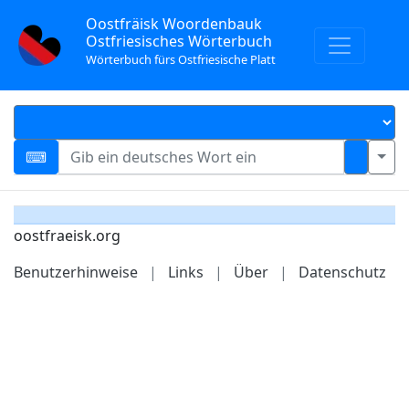
Oostfräisk Woordenbauk
Ostfriesisches Wörterbuch
Wörterbuch fürs Ostfriesische Platt
oostfraeisk.org
Benutzerhinweise
|
Links
|
Über
|
Datenschutz