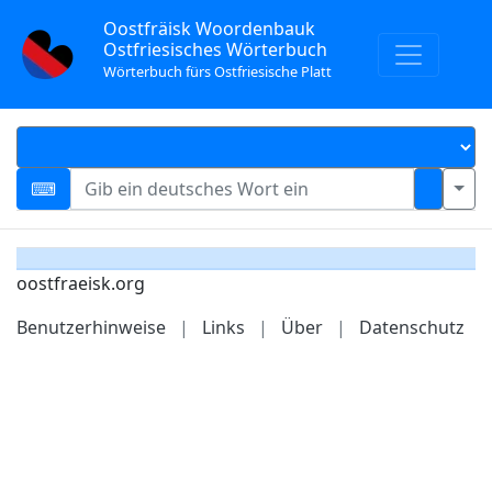
Oostfräisk Woordenbauk
Ostfriesisches Wörterbuch
Wörterbuch fürs Ostfriesische Platt
oostfraeisk.org
Benutzerhinweise
|
Links
|
Über
|
Datenschutz