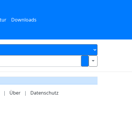
tur
Downloads
|
Über
|
Datenschutz