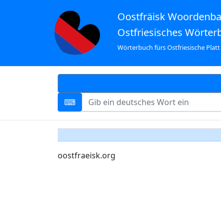
Oostfräisk Woordenb
Ostfriesisches Wörter
Wörterbuch fürs Ostfriesische Platt
oostfraeisk.org