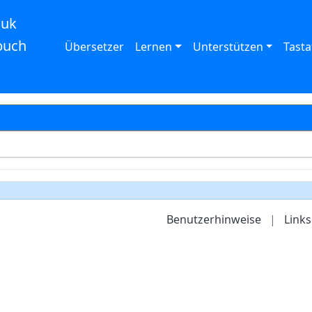
auk
buch
Übersetzer
Lernen
Unterstützen
Tasta
Benutzerhinweise
|
Links