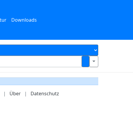
tur
Downloads
|
Über
|
Datenschutz