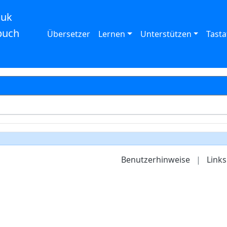
auk
buch
Übersetzer
Lernen
Unterstützen
Tasta
Benutzerhinweise
|
Links