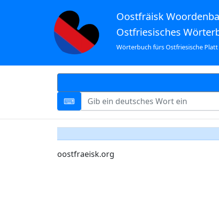
Oostfräisk Woordenb
Ostfriesisches Wörter
Wörterbuch fürs Ostfriesische Platt
oostfraeisk.org