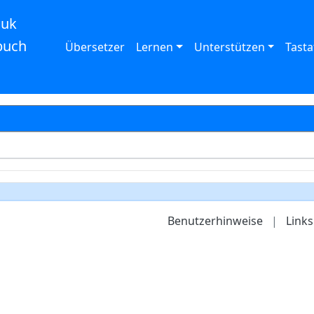
auk
buch
Übersetzer
Lernen
Unterstützen
Tasta
Benutzerhinweise
|
Links