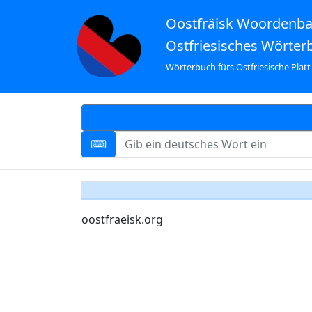
Oostfräisk Woordenb
Ostfriesisches Wörter
Wörterbuch fürs Ostfriesische Platt
oostfraeisk.org