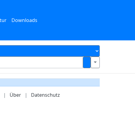
tur
Downloads
|
Über
|
Datenschutz