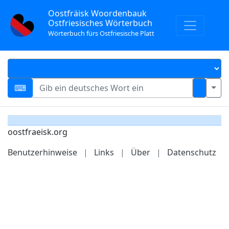
Oostfräisk Woordenbauk
Ostfriesisches Wörterbuch
Wörterbuch fürs Ostfriesische Platt
oostfraeisk.org
Benutzerhinweise
|
Links
|
Über
|
Datenschutz