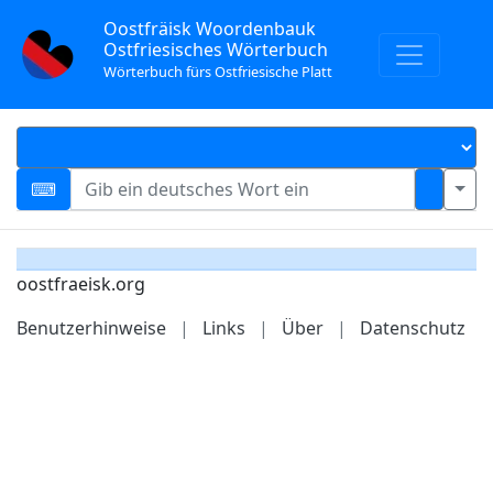
Oostfräisk Woordenbauk
Ostfriesisches Wörterbuch
Wörterbuch fürs Ostfriesische Platt
oostfraeisk.org
Benutzerhinweise
|
Links
|
Über
|
Datenschutz