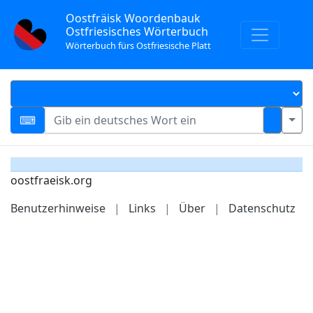
Oostfräisk Woordenbauk
Ostfriesisches Wörterbuch
Wörterbuch fürs Ostfriesische Platt
oostfraeisk.org
Benutzerhinweise
|
Links
|
Über
|
Datenschutz