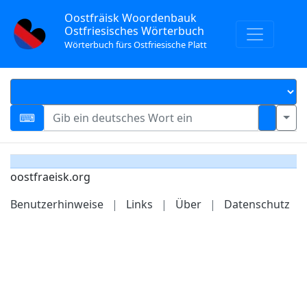
Oostfräisk Woordenbauk
Ostfriesisches Wörterbuch
Wörterbuch fürs Ostfriesische Platt
oostfraeisk.org
Benutzerhinweise
|
Links
|
Über
|
Datenschutz