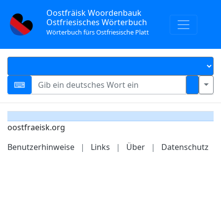
Oostfräisk Woordenbauk
Ostfriesisches Wörterbuch
Wörterbuch fürs Ostfriesische Platt
oostfraeisk.org
Benutzerhinweise
|
Links
|
Über
|
Datenschutz