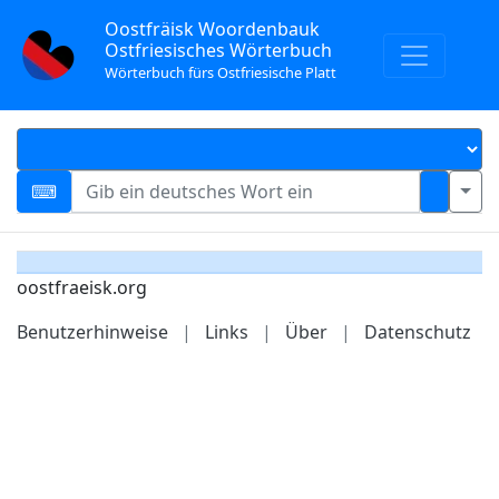
Oostfräisk Woordenbauk
Ostfriesisches Wörterbuch
Wörterbuch fürs Ostfriesische Platt
oostfraeisk.org
Benutzerhinweise
|
Links
|
Über
|
Datenschutz