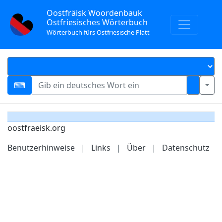
Oostfräisk Woordenbauk
Ostfriesisches Wörterbuch
Wörterbuch fürs Ostfriesische Platt
oostfraeisk.org
Benutzerhinweise
|
Links
|
Über
|
Datenschutz