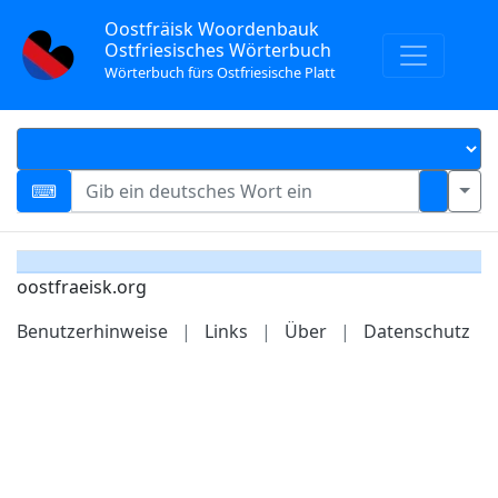
Oostfräisk Woordenbauk
Ostfriesisches Wörterbuch
Wörterbuch fürs Ostfriesische Platt
oostfraeisk.org
Benutzerhinweise
|
Links
|
Über
|
Datenschutz