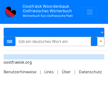
Oostfräisk Woordenbauk
Ostfriesisches Wörterbuch
Wörterbuch fürs Ostfriesische Platt
oostfraeisk.org
Benutzerhinweise
|
Links
|
Über
|
Datenschutz