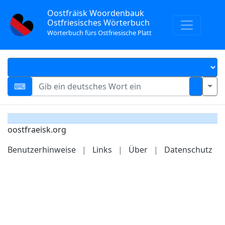
Oostfräisk Woordenbauk
Ostfriesisches Wörterbuch
Wörterbuch fürs Ostfriesische Platt
oostfraeisk.org
Benutzerhinweise
|
Links
|
Über
|
Datenschutz