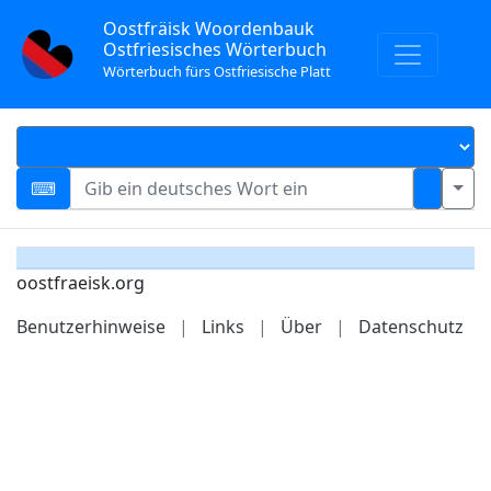
Oostfräisk Woordenbauk
Ostfriesisches Wörterbuch
Wörterbuch fürs Ostfriesische Platt
oostfraeisk.org
Benutzerhinweise
|
Links
|
Über
|
Datenschutz