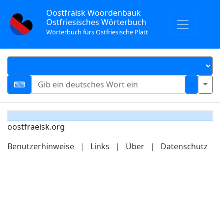
Oostfräisk Woordenbauk
Ostfriesisches Wörterbuch
Wörterbuch fürs Ostfriesische Platt
oostfraeisk.org
Benutzerhinweise
|
Links
|
Über
|
Datenschutz