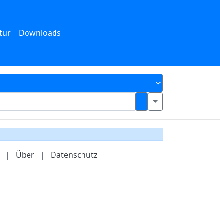
tur
Downloads
|
Über
|
Datenschutz