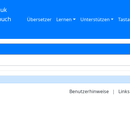
auk
buch
Übersetzer
Lernen
Unterstützen
Tasta
Benutzerhinweise
|
Links