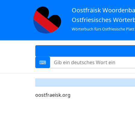
Oostfräisk Woordenb
Ostfriesisches Wörter
Wörterbuch fürs Ostfriesische Platt
oostfraeisk.org