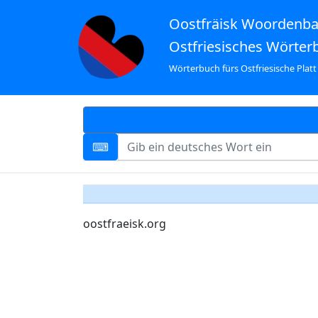
Oostfräisk Woordenb
Ostfriesisches Wörter
Wörterbuch fürs Ostfriesische Platt
oostfraeisk.org