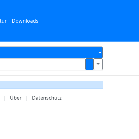
tur
Downloads
|
Über
|
Datenschutz