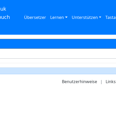
auk
buch
Übersetzer
Lernen
Unterstützen
Tasta
Benutzerhinweise
|
Links