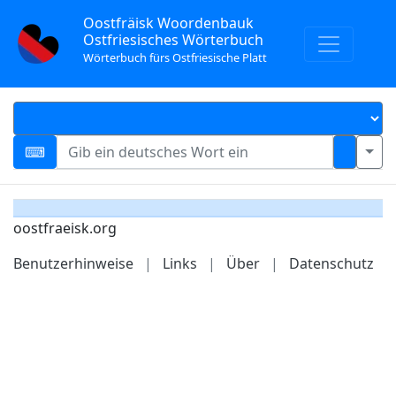
Oostfräisk Woordenbauk
Ostfriesisches Wörterbuch
Wörterbuch fürs Ostfriesische Platt
oostfraeisk.org
Benutzerhinweise
|
Links
|
Über
|
Datenschutz