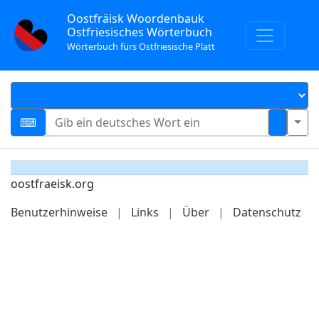
Oostfräisk Woordenbauk
Ostfriesisches Wörterbuch
Wörterbuch fürs Ostfriesische Platt
oostfraeisk.org
Benutzerhinweise
|
Links
|
Über
|
Datenschutz