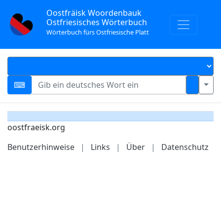
Oostfräisk Woordenbauk
Ostfriesisches Wörterbuch
Wörterbuch fürs Ostfriesische Platt
oostfraeisk.org
Benutzerhinweise
|
Links
|
Über
|
Datenschutz