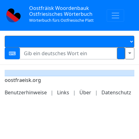
Oostfräisk Woordenbauk
Ostfriesisches Wörterbuch
Wörterbuch fürs Ostfriesische Platt
oostfraeisk.org
Benutzerhinweise
|
Links
|
Über
|
Datenschutz