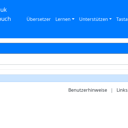
auk
buch
Übersetzer
Lernen
Unterstützen
Tasta
Benutzerhinweise
|
Links