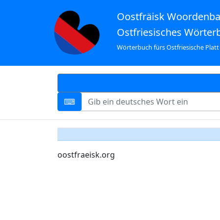
Oostfräisk Woordenb
Ostfriesisches Wörter
Wörterbuch fürs Ostfriesische Platt
oostfraeisk.org