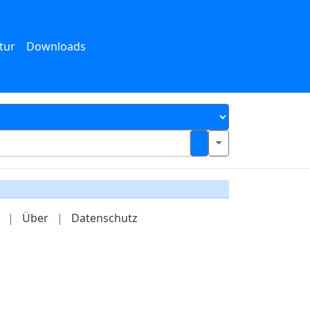
tur
Downloads
|
Über
|
Datenschutz