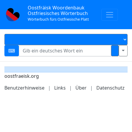
Oostfräisk Woordenbauk
Ostfriesisches Wörterbuch
Wörterbuch fürs Ostfriesische Platt
oostfraeisk.org
Benutzerhinweise
|
Links
|
Über
|
Datenschutz