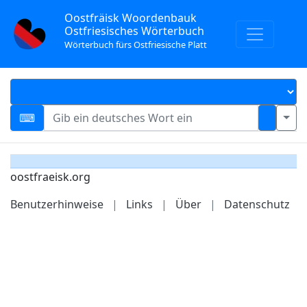
Oostfräisk Woordenbauk
Ostfriesisches Wörterbuch
Wörterbuch fürs Ostfriesische Platt
oostfraeisk.org
Benutzerhinweise
|
Links
|
Über
|
Datenschutz