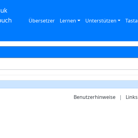
auk
buch
Übersetzer
Lernen
Unterstützen
Tasta
Benutzerhinweise
|
Links