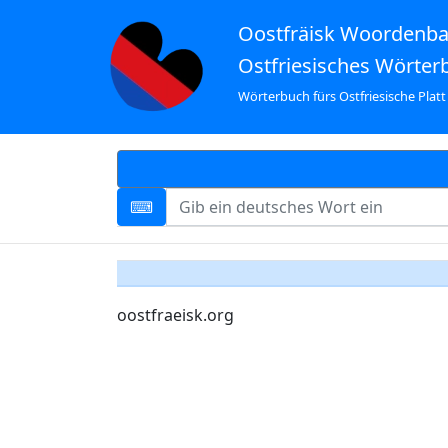
Oostfräisk Woordenb
Ostfriesisches Wörter
Wörterbuch fürs Ostfriesische Platt
oostfraeisk.org