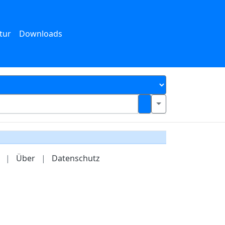
tur
Downloads
|
Über
|
Datenschutz