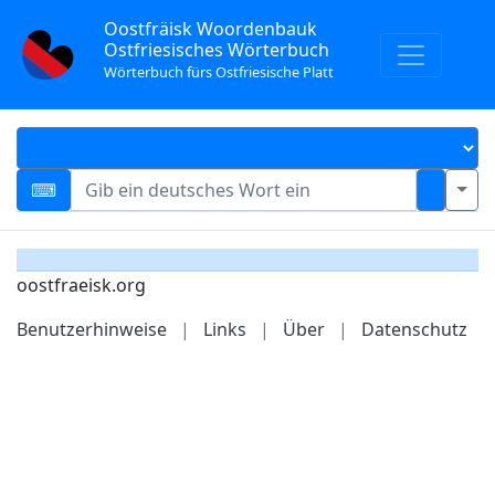
Oostfräisk Woordenbauk
Ostfriesisches Wörterbuch
Wörterbuch fürs Ostfriesische Platt
oostfraeisk.org
Benutzerhinweise
|
Links
|
Über
|
Datenschutz