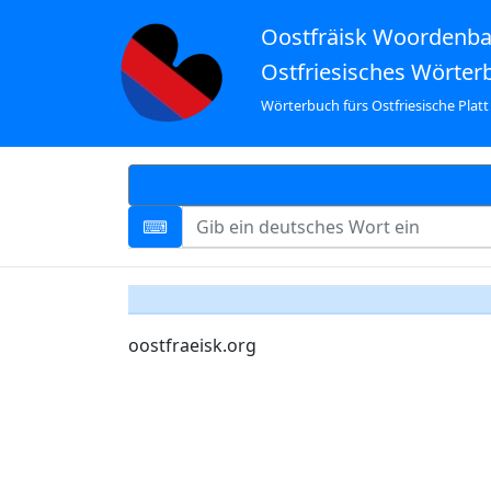
Oostfräisk Woordenb
Ostfriesisches Wörter
Wörterbuch fürs Ostfriesische Platt
oostfraeisk.org