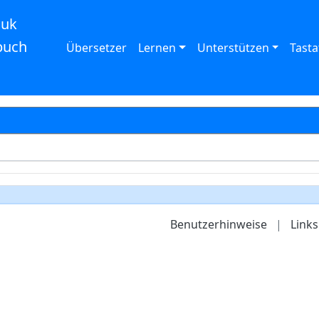
auk
buch
Übersetzer
Lernen
Unterstützen
Tasta
Benutzerhinweise
|
Links