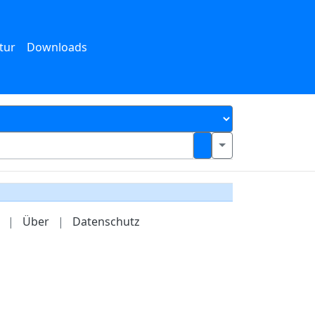
tur
Downloads
|
Über
|
Datenschutz