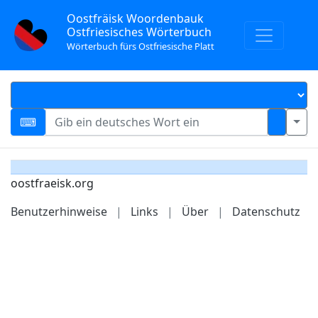
Oostfräisk Woordenbauk
Ostfriesisches Wörterbuch
Wörterbuch fürs Ostfriesische Platt
oostfraeisk.org
Benutzerhinweise
|
Links
|
Über
|
Datenschutz