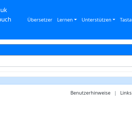
auk
buch
Übersetzer
Lernen
Unterstützen
Tasta
Benutzerhinweise
|
Links