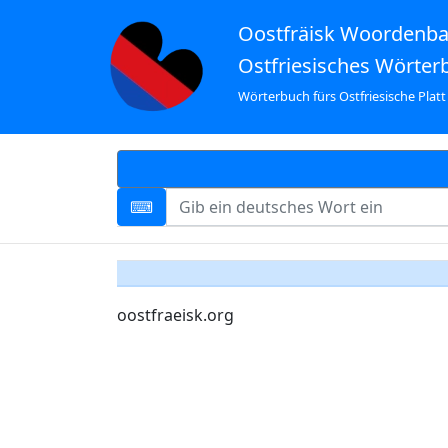
Oostfräisk Woordenb
Ostfriesisches Wörter
Wörterbuch fürs Ostfriesische Platt
oostfraeisk.org