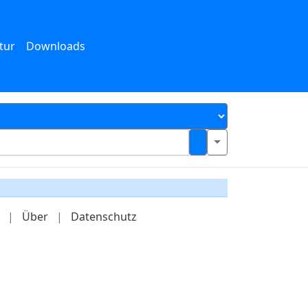
tur
Downloads
|
Über
|
Datenschutz