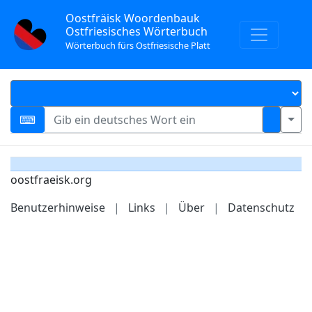
Oostfräisk Woordenbauk
Ostfriesisches Wörterbuch
Wörterbuch fürs Ostfriesische Platt
oostfraeisk.org
Benutzerhinweise
|
Links
|
Über
|
Datenschutz