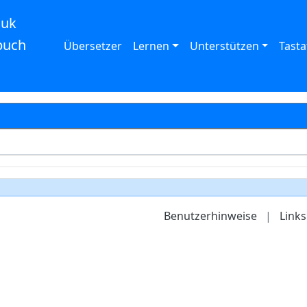
auk
buch
Übersetzer
Lernen
Unterstützen
Tasta
Benutzerhinweise
|
Links