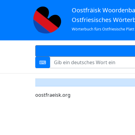
Oostfräisk Woordenb
Ostfriesisches Wörter
Wörterbuch fürs Ostfriesische Platt
oostfraeisk.org