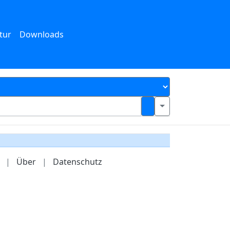
tur
Downloads
|
Über
|
Datenschutz