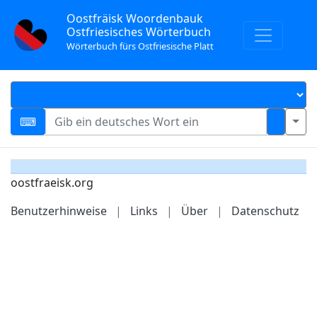
Oostfräisk Woordenbauk
Ostfriesisches Wörterbuch
Wörterbuch fürs Ostfriesische Platt
oostfraeisk.org
Benutzerhinweise
|
Links
|
Über
|
Datenschutz