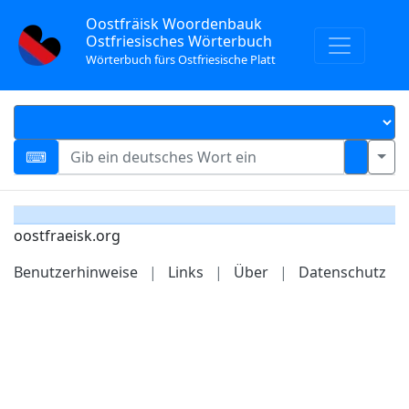
Oostfräisk Woordenbauk
Ostfriesisches Wörterbuch
Wörterbuch fürs Ostfriesische Platt
oostfraeisk.org
Benutzerhinweise
|
Links
|
Über
|
Datenschutz