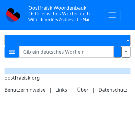
Oostfräisk Woordenbauk
Ostfriesisches Wörterbuch
Wörterbuch fürs Ostfriesische Platt
oostfraeisk.org
Benutzerhinweise
|
Links
|
Über
|
Datenschutz