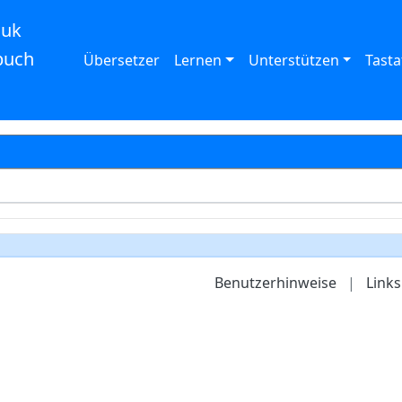
auk
buch
Übersetzer
Lernen
Unterstützen
Tasta
Benutzerhinweise
|
Links