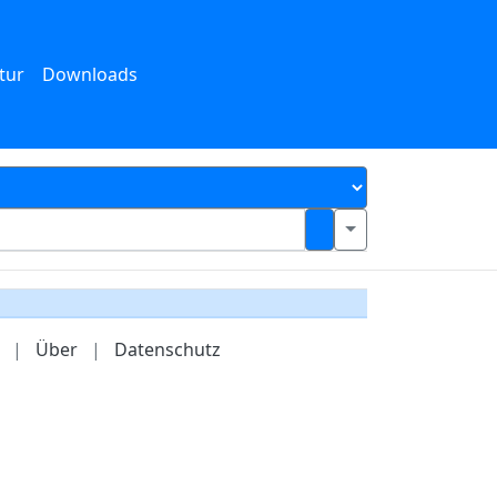
tur
Downloads
|
Über
|
Datenschutz