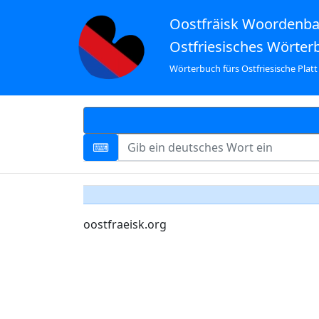
Oostfräisk Woordenb
Ostfriesisches Wörter
Wörterbuch fürs Ostfriesische Platt
oostfraeisk.org