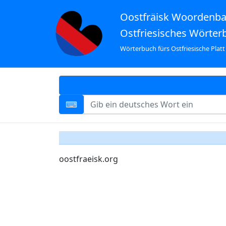
Oostfräisk Woordenb
Ostfriesisches Wörter
Wörterbuch fürs Ostfriesische Platt
oostfraeisk.org