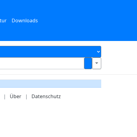
tur
Downloads
|
Über
|
Datenschutz