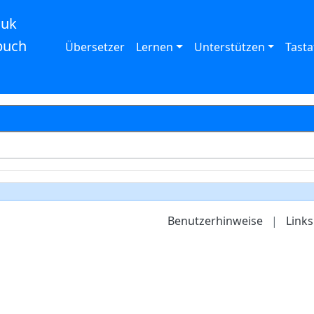
auk
buch
Übersetzer
Lernen
Unterstützen
Tasta
Benutzerhinweise
|
Links