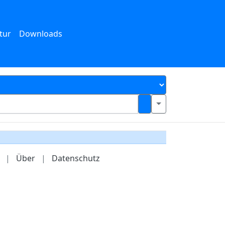
tur
Downloads
|
Über
|
Datenschutz