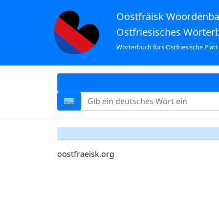
Oostfräisk Woordenb
Ostfriesisches Wörter
Wörterbuch fürs Ostfriesische Platt
oostfraeisk.org