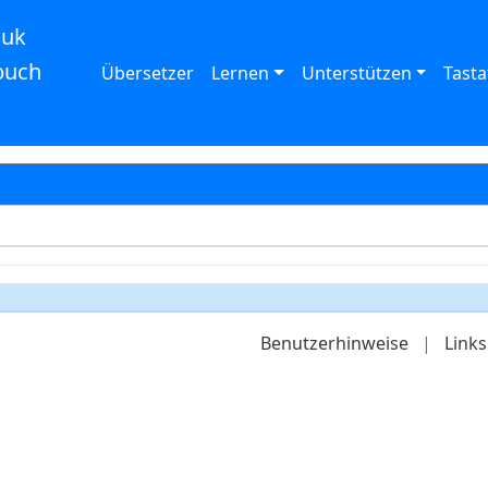
auk
buch
Übersetzer
Lernen
Unterstützen
Tasta
Benutzerhinweise
|
Links