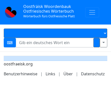
Oostfräisk Woordenbauk
Ostfriesisches Wörterbuch
Wörterbuch fürs Ostfriesische Platt
oostfraeisk.org
Benutzerhinweise
|
Links
|
Über
|
Datenschutz