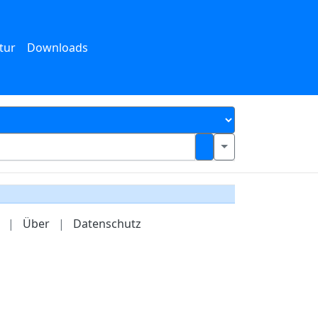
tur
Downloads
|
Über
|
Datenschutz