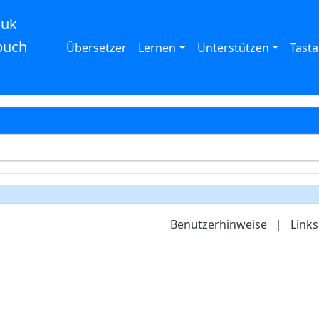
auk
buch
Übersetzer
Lernen
Unterstützen
Tasta
Benutzerhinweise
|
Links