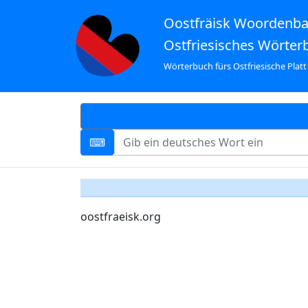
Oostfräisk Woordenb
Ostfriesisches Wörter
Wörterbuch fürs Ostfriesische Platt
oostfraeisk.org