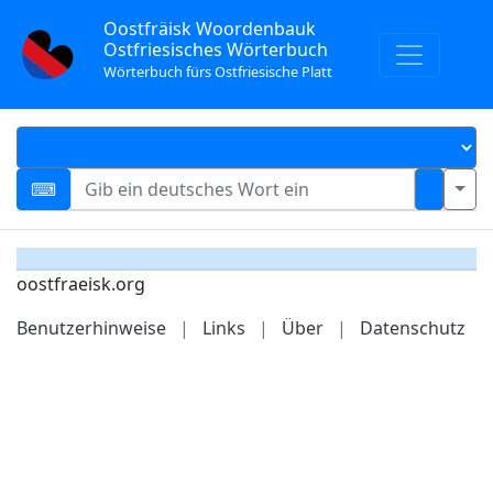
Oostfräisk Woordenbauk
Ostfriesisches Wörterbuch
Wörterbuch fürs Ostfriesische Platt
oostfraeisk.org
Benutzerhinweise
|
Links
|
Über
|
Datenschutz