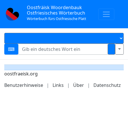
Oostfräisk Woordenbauk
Ostfriesisches Wörterbuch
Wörterbuch fürs Ostfriesische Platt
oostfraeisk.org
Benutzerhinweise
|
Links
|
Über
|
Datenschutz