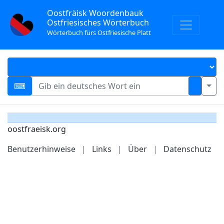
Oostfräisk Woordenbauk
Ostfriesisches Wörterbuch
Wörterbuch fürs Ostfriesische Platt
oostfraeisk.org
Benutzerhinweise
|
Links
|
Über
|
Datenschutz