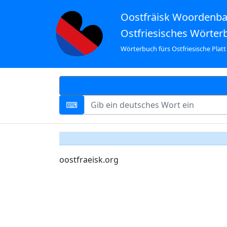
Oostfräisk Woordenb
Ostfriesisches Wörter
Wörterbuch fürs Ostfriesische Platt
oostfraeisk.org