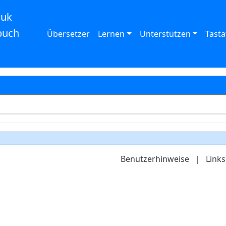
auk
buch
Übersetzer
Lernen
Unterstützen
Tasta
Benutzerhinweise
|
Links