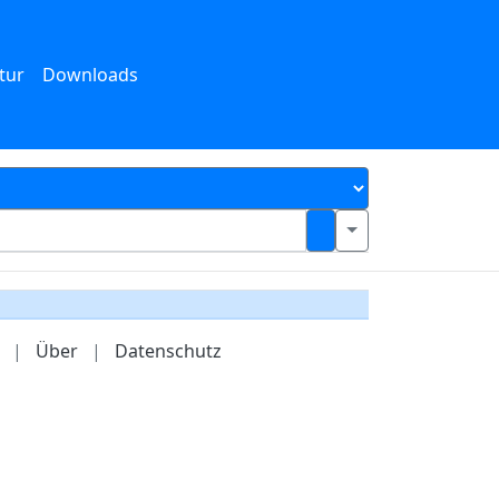
tur
Downloads
|
Über
|
Datenschutz