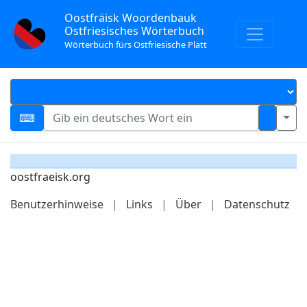
Oostfräisk Woordenbauk
Ostfriesisches Wörterbuch
Wörterbuch fürs Ostfriesische Platt
oostfraeisk.org
Benutzerhinweise
|
Links
|
Über
|
Datenschutz