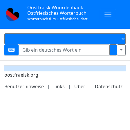
Oostfräisk Woordenbauk
Ostfriesisches Wörterbuch
Wörterbuch fürs Ostfriesische Platt
oostfraeisk.org
Benutzerhinweise
|
Links
|
Über
|
Datenschutz