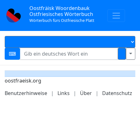
Oostfräisk Woordenbauk
Ostfriesisches Wörterbuch
Wörterbuch fürs Ostfriesische Platt
oostfraeisk.org
Benutzerhinweise
|
Links
|
Über
|
Datenschutz