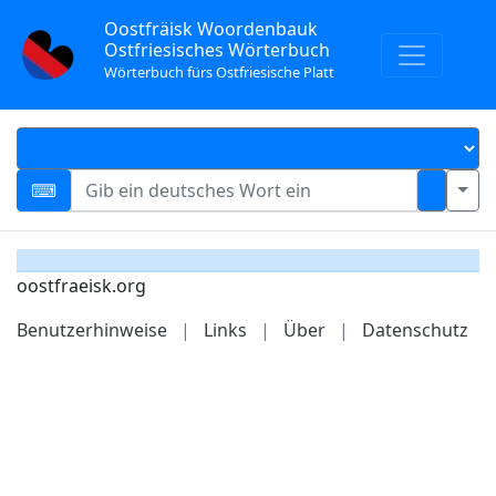
Oostfräisk Woordenbauk
Ostfriesisches Wörterbuch
Wörterbuch fürs Ostfriesische Platt
oostfraeisk.org
Benutzerhinweise
|
Links
|
Über
|
Datenschutz