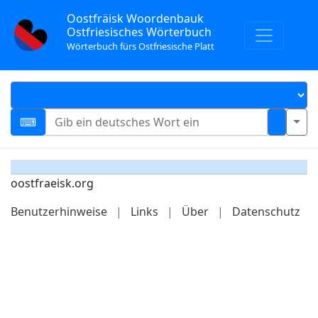
Oostfräisk Woordenbauk
Ostfriesisches Wörterbuch
Wörterbuch fürs Ostfriesische Platt
oostfraeisk.org
Benutzerhinweise
|
Links
|
Über
|
Datenschutz